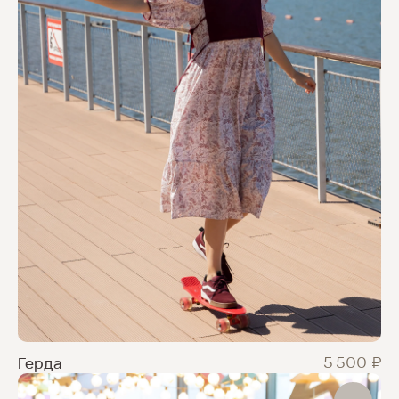
info@evgeniyashkalikova.ru
Политика конфиденциальности
Разработка сайта
Evgeniya Shkalikova designer clothing (c) Авторские права защищены
₽
5 500
Герда