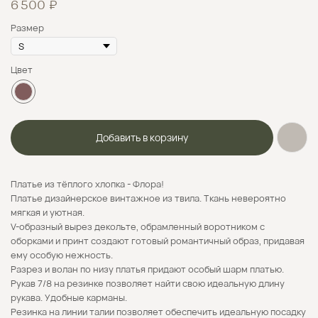
₽
6 500
Размер
Цвет
Добавить в корзину
Платье из тёплого хлопка - Флора!
Платье дизайнерское винтажное из твила. Ткань невероятно
мягкая и уютная.
V-образный вырез декольте, обрамленный воротником с
оборками и принт создают готовый романтичный образ, придавая
ему особую нежность.
Безналичная оплата
Разрез и волан по низу платья придают особый шарм платью.
Рукав 7/8 на резинке позволяет найти свою идеальную длину
Формирование и отправка заказов
рукава. Удобные карманы.
осуществляется только по 100% предоплате.
Резинка на линии талии позволяет обеспечить идеальную посадку