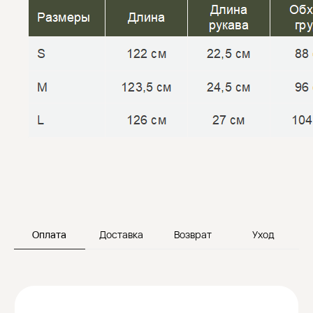
Вы можете оплатить ваш заказ онлайн на сайте
при его оформлении. Мы принимаем к оплате
карты платежных систем, действующих
на территории Российской Федерации
Оплата Долями
Вы можете оплатить покупку частями с помощью
сервиса «Долями». При необходимости
выберите опцию «Долями» в разделе «Способ
оплаты». Переход на страницу сервиса «Долями»
произойдет автоматически, где вы введете
необходимые данные и подтвердите намерение
о покупке. После этого заказ будет считаться
совершенным. Максимальная сумма заказа при
оплате «Долями» — 30 000 ₽.
Оплата
Доставка
Возврат
Уход