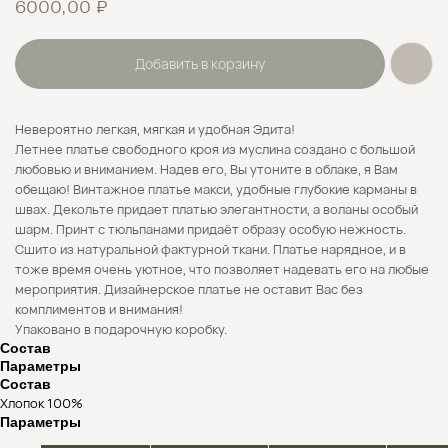
₽
6000,00
Добавить в корзину
Невероятно легкая, мягкая и удобная Эдита!
Летнее платье свободного кроя из муслина создано с большой
любовью и вниманием. Надев его, Вы утоните в облаке, я Вам
обещаю! Винтажное платье макси, удобные глубокие карманы в
швах. Декольте придает платью элегантности, а воланы особый
шарм. Принт с тюльпанами придаёт образу особую нежность.
Сшито из натуральной фактурной ткани. Платье нарядное, и в
тоже время очень уютное, что позволяет надевать его на любые
мероприятия. Дизайнерское платье не оставит Вас без
комплиментов и внимания!
Упаковано в подарочную коробку.
Состав
Параметры
Состав
Безналичная оплата
Хлопок 100%
Параметры
Формирование и отправка заказов
осуществляется только по 100% предоплате.