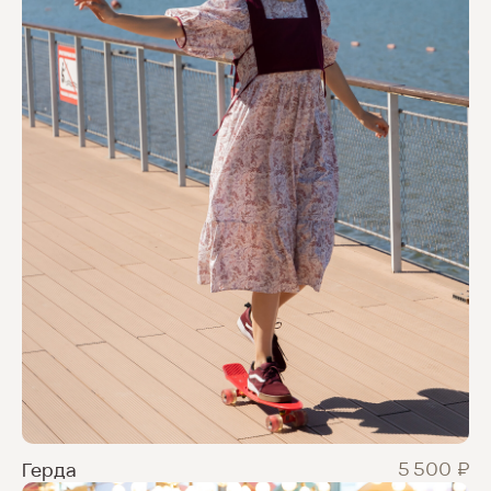
info@evgeniyashkalikova.ru
Политика конфиденциальности
Разработка сайта
Evgeniya Shkalikova designer clothing (c) Авторские права защищены
₽
5 500
Герда